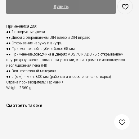
Купить
Применяется для:
●● 2-створчатые двери
●● Двери с открыванием DIN влево и DIN вправо
●● Открывание наружу и внутрь
●● При монтажной глубине более 65 мм
●● Применение доводчика в дверях ADS 70 и ADS 75 с открыванием
внутрь допускается только при условии, если в раме не используется
изоляционная пена (HI)
●● Вкл. крепежный материал
●● b (мм) = мин. 800 мм (рабочая и второстепенная створка)
Страна производитель: Германия
Weight: 2560 g
Смотреть так же