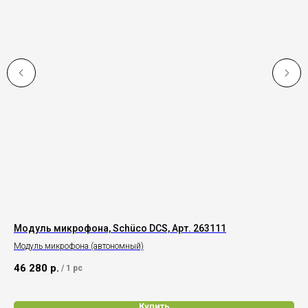
Модуль микрофона, Schüco DCS, Арт. 263111
Те
Модуль микрофона (автономный)
Ори
46 280
р.
40
/
1 pc
Купить