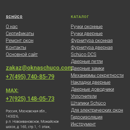
SCHÜCO
КАТАЛОГ
О нас
Ручки оконные
Сертификаты
Ручки дверные
Ремонт окон
Фурнитура оконная
Контакты
Фурнитура дверная
Основной сайт
Schüco DCS
Дверные петли
zakaz@oknaschuco.com
Дверные замки
Механизмы секретности
+7(495) 740-85-79
Накладки дверные
Дверные доводчики
MAX:
Уплотнители
+7(925) 148-05-73
Штапики Schüco
Для электрических окон
Россия, Московская обл.,
143026,
Гидроизоляция
р.п. Новоивановское, Можайское
Инструмент
шоссе, д. 165, стр.1, -1 этаж,