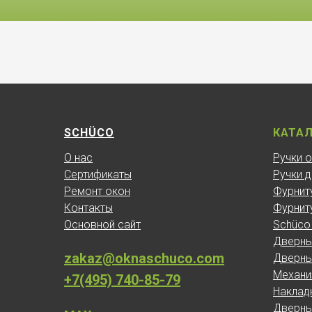
SCHÜCO
КАТА
О нас
Ручки 
Сертификаты
Ручки 
Ремонт окон
Фурнит
Контакты
Фурнит
Основной сайт
Schüco
Дверны
zakaz@oknaschuco.com
Дверны
Механи
+7(495) 740-85-79
Наклад
Дверны