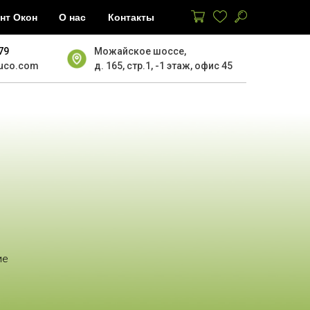
нт Окон
О нас
Контакты
79
Можайское шоссе,
uco.com
д. 165, стр.1, -1 этаж, офис 45
ие