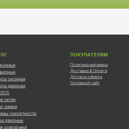
ЛОГ
ПОКУПАТЕЛЯМ
оконные
Политика магазина
Доставка & Оплата
дверные
Договор-оферта
ура оконная
Основной сайт
ура дверная
 DCS
е петли
е замки
змы секретности
ки дверные
е доводчики