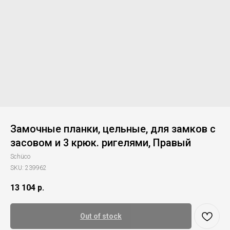
Замочные планки, цельные, для замков с
засовом и 3 крюк. ригелями, Правый
Schüco
SKU:
239962
13 104
р.
Out of stock