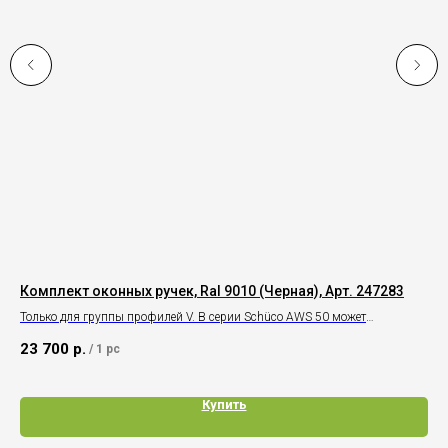
Комплект оконных ручек, Ral 9010 (Черная), Арт. 247283
Ри
Только для группы профилей V. В серии Schüco AWS 50 может
Под
использоваться в
23 700
р.
6 
/
1 pc
группе профилей III.
Купить