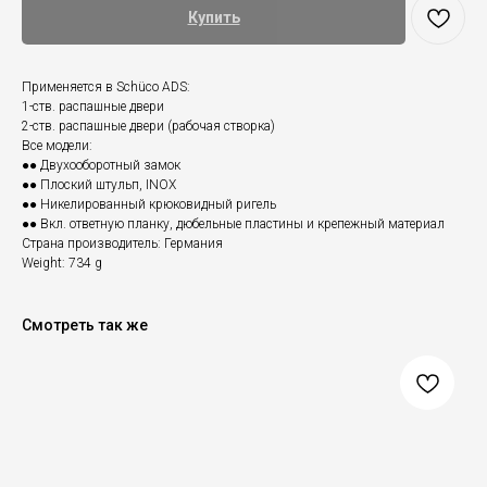
Купить
Применяется в Schüco ADS:
1-ств. распашные двери
2-ств. распашные двери (рабочая створка)
Все модели:
●● Двухооборотный замок
●● Плоский штульп, INOX
●● Никелированный крюковидный ригель
●● Вкл. ответную планку, дюбельные пластины и крепежный материал
Страна производитель: Германия
Weight: 734 g
Смотреть так же