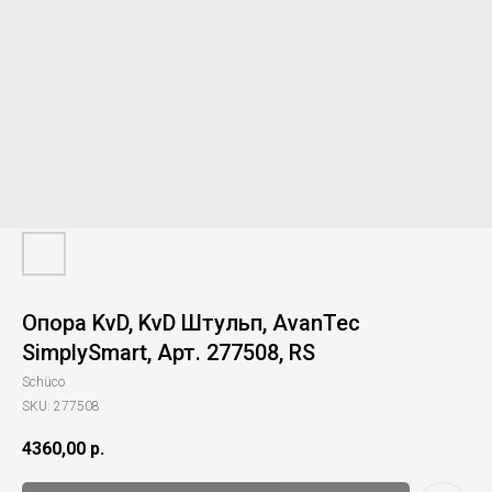
Опора KvD, KvD Штульп, AvanTec
SimplySmart, Арт. 277508, RS
Schüco
SKU:
277508
4360,00
р.