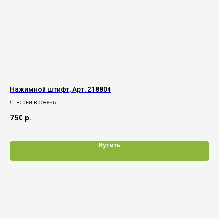
Нажимной штифт, Арт. 218804
За
Sc
Створки вровень
Ори
750
р.
5 
Купить