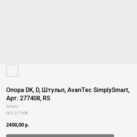
Опора DK, D, Штульп, AvanTec SimplySmart,
Арт. 277408, RS
Schüco
SKU:
277408
2400,00
р.