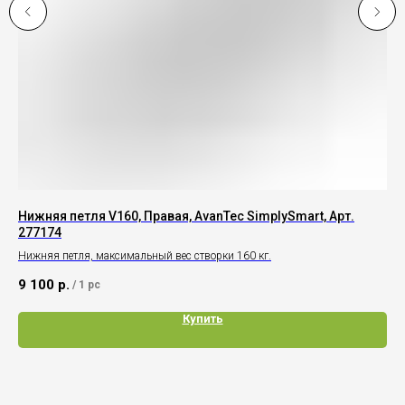
Нижняя петля V160, Правая, AvanTec SimplySmart, Арт.
Шт
277174
Ори
Нижняя петля, максимальный вес створки 160 кг.
2 
9 100
р.
/
1 pc
Купить