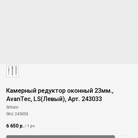
Камерный редуктор оконный 23мм.,
AvanTec, LS(Левый), Арт. 243033
Schüco
SKU:
243033
6 650
р.
/
1 pc