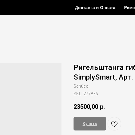
Доставка и Оплата
Ремо
Ригельштанга ги
SimplySmart, Арт.
Schüco
SKU:
277876
23500,00
р.
Купить