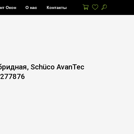
нт Окон
О нас
Контакты
бридная, Schüco AvanTec
 277876