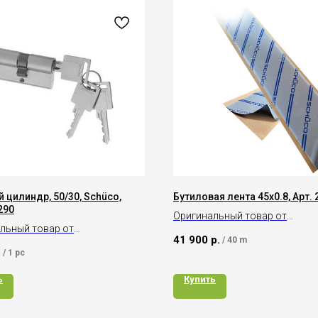
 цилиндр, 50/30, Schüco,
Бутиловая лента 45х0.8, Арт.
290
Оригинальный товар от
льный товар от
производителя Schüco
41 900
р.
/
40 m
дителя Schüco
.
/
1 pc
ь
Купить