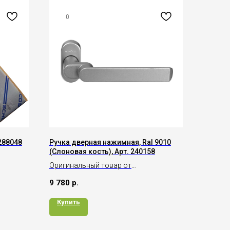
0
 288048
Ручка дверная нажимная, Ral 9010
(Слоновая кость), Арт. 240158
Оригинальный товар от
производителя Schüco
9 780
р.
Купить