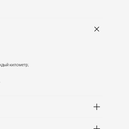
аждый километр;
.