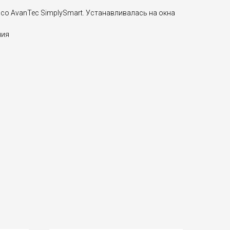
co AvanTec SimplySmart. Устанавливалась на окна
ния