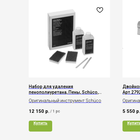
Набор для удаления
Двойной
пенополиуретана, Пены, Schüco,
Арт.279
Арт.298844
Оригинальный инструмент Schüco
Оригина
произво
12 150
р.
5 550
р
/
1 pc
Купить
Купит