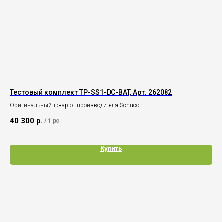
Тестовый комплект TP-SS1-DC-BAT, Арт. 262082
Пр
Ар
Оригинальный товар от производителя Schüco
Ори
40 300
р.
/
1 pc
53
Купить