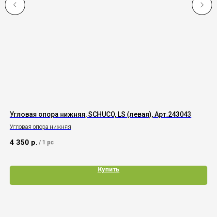
Угловая опора нижняя, SCHUCO, LS (левая), Арт.243043
Ве
Si
Угловая опора нижняя
Вер
4 350
р.
/
1 pc
10
Купить