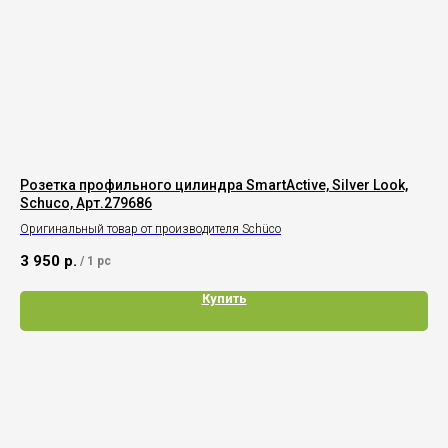
Розетка профильного цилиндра SmartActive, Silver Look,
Ро
Schuco, Арт.279686
Sc
Оригинальный товар от производителя Schüco
Ори
3 950
р.
16
/
1 pc
Купить