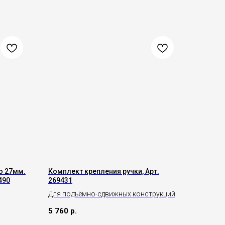
o 27мм.
Комплект крепления ручки, Арт.
490
269431
Для подъёмно-сдвижных конструкций
5 760
р.