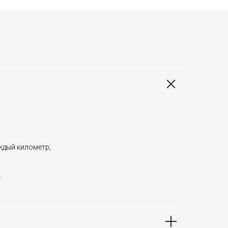
аждый километр;
.