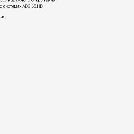
ерей наружного открывания.
х системах ADS 65.HD
ния