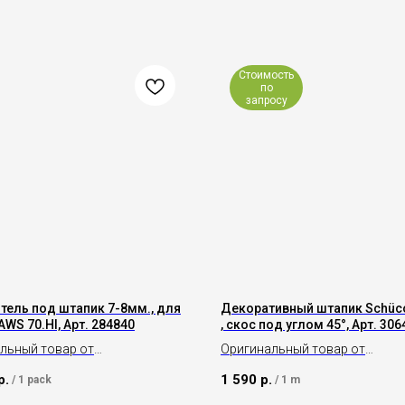
Стоимость
по
запросу
тель под штапик 7-8мм., для
Декоративный штапик Schüc
AWS 70.HI, Арт. 284840
, скос под углом 45°, Арт. 306
льный товар от
Оригинальный товар от
дителя Schüco
производителя Schüco
р.
1 590
р.
/
1 pack
/
1 m