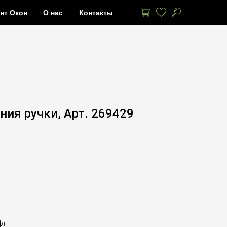
нт Окон
О нас
Контакты
ия ручки, Арт. 269429
т.