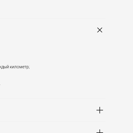
аждый километр;
.