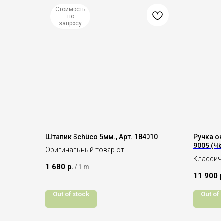
Стоимость
по
запросу
Штапик Schüco 5мм., Арт. 184010
Ручка о
9005 (Ч
Оригинальный товар от
Классич
производителя Schüco
1 680
р.
/
1 m
11 900
Out of stock
Out of