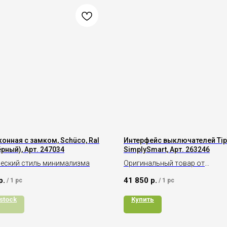
конная с замком, Schüco, Ral
Интерфейс выключателей Tip
ёрный), Арт. 247034
SimplySmart, Арт. 263246
еский стиль минимализма
Оригинальный товар от
производителя Schüco
р.
41 850
р.
/
1 pc
/
1 pc
 stock
Купить