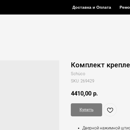
Доставка и Оплата
Ремо
Комплект креплен
Schüco
SKU:
269429
4410,00
р.
Купить
Дверной нажимной штиф