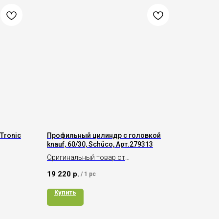
Tronic
Профильный цилиндр с головкой
knauf, 60/30, Schüco, Арт.279313
Оригинальный товар от
производителя Schüco
19 220
р.
/
1 pc
Купить