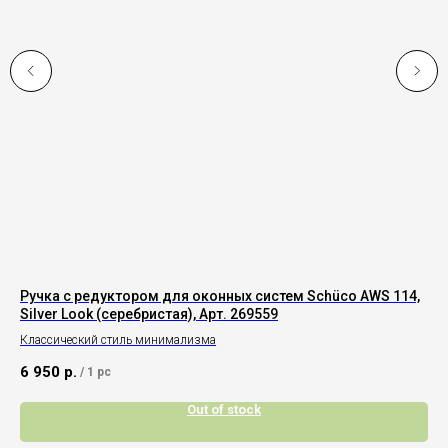
Ручка с редуктором для оконных систем Schüco AWS 114,
Мн
Silver Look (серебристая), Арт. 269559
Av
Классический стиль минимализма
Для
6 950
р.
14
/
1 pc
Out of stock