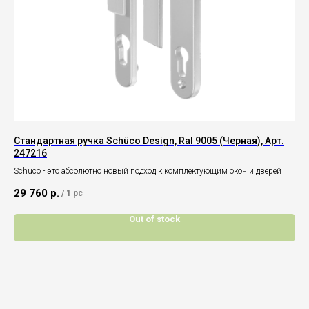
ое
Стандартная ручка Schüco Design, Ral 9005 (Черная), Арт.
Ро
247216
23
Schüco - это абсолютно новый подход к комплектующим окон и дверей
Ори
29 760
р.
11
/
1 pc
Out of stock