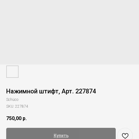
Нажимной штифт, Арт. 227874
Schüco
SKU:
227874
750,00
р.
Купить