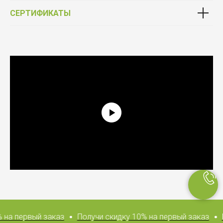
СЕРТИФИКАТЫ
Выбирай качество
Фурнитура от официального партнёра Schüco
на первый заказ
Получи скидку 10% на первый заказ
П