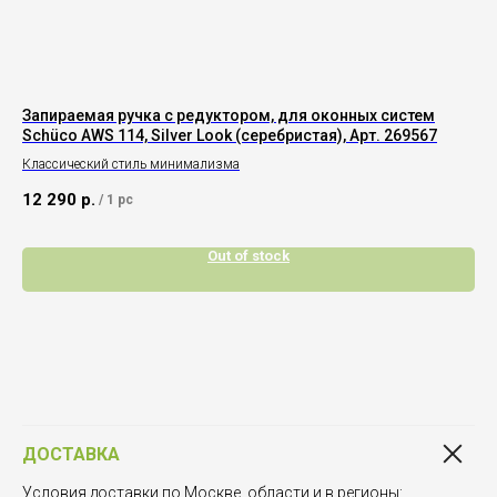
Запираемая ручка с редуктором, для оконных систем
Ка
Schüco AWS 114, Silver Look (серебристая), Арт. 269567
Ар
Классический стиль минимализма
Уст
12 290
р.
15
/
1 pc
Out of stock
ДОСТАВКА
Условия доставки по Москве, области и в регионы: