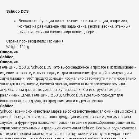
Schüco DCS
Выполняет функции переключения и сигнализации, например,
контакт на размыкание или замыкание, кнопки звонка, этажный
выключатель или кнопка открывания двери.
Страна производитель: Германия
Weight: 111 g
Описание
Schüco
Описание
Реле шины 230 В, Schüco DCS - это высоконадежное и простое в использовании
изделие, которое идеально подходит для выполнения функций коммутации и
сигнализации. Этот продукт оснащен нормально разомкнутым или нормально
замкнутым контактом, кнопкой звонка, напольным переключателем или
открывателем двери, что делает его универсальным инструментом для
различных целей. Реле шины 230 В, Schüco DCS идеально подходит для
использования в домах, на предприятиях и в других местах.
Schüco
Schüco - всемирно известная марка высококачественных алюминиевых окон и
дверей немецкого качества. Наша продукция известна своим долгим сроком
службы, а фурнитура позволяет применять самые разнообразные решения по
управлению оконными и дверными системами Schüco. Все окна подключаются
к автоматическим системам управления зданием и участвуют в управлении