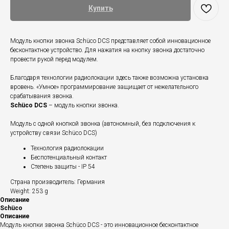
Купить
Модуль кнопки звонка Schüco DCS представляет собой инновационное
бесконтактное устройство. Для нажатия на кнопку звонка достаточно
провести рукой перед модулем.
Благодаря технологии радиолокации здесь также возможна установка
вровень. «Умное» программирование защищает от нежелательного
срабатывания звонка.
Schüco DCS
– модуль кнопки звонка.
Модуль с одной кнопкой звонка (автономный, без подключения к
устройству связи Schüco DCS)
Технология радиолокации
Беспотенциальный контакт
Степень защиты - IP 54
Страна производитель: Германия
Weight: 253 g
Описание
Schüco
Описание
Модуль кнопки звонка Schüco DCS - это инновационное бесконтактное