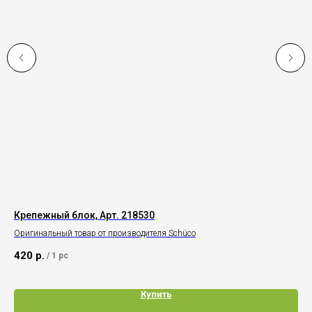
Крепежный блок, Арт. 218530
Шт
Оригинальный товар от производителя Schüco
Ори
420
р.
2 
/
1 pc
Купить