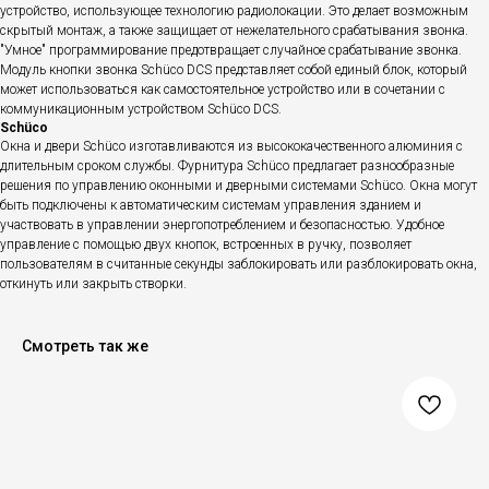
устройство, использующее технологию радиолокации. Это делает возможным
скрытый монтаж, а также защищает от нежелательного срабатывания звонка.
"Умное" программирование предотвращает случайное срабатывание звонка.
Модуль кнопки звонка Schüco DCS представляет собой единый блок, который
может использоваться как самостоятельное устройство или в сочетании с
коммуникационным устройством Schüco DCS.
Schüco
Окна и двери Schüco изготавливаются из высококачественного алюминия с
длительным сроком службы. Фурнитура Schüco предлагает разнообразные
решения по управлению оконными и дверными системами Schüco. Окна могут
быть подключены к автоматическим системам управления зданием и
участвовать в управлении энергопотреблением и безопасностью. Удобное
управление с помощью двух кнопок, встроенных в ручку, позволяет
пользователям в считанные секунды заблокировать или разблокировать окна,
откинуть или закрыть створки.
Смотреть так же