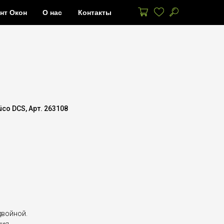
нт Окон
О нас
Контакты
co DCS, Арт. 263108
двойной.