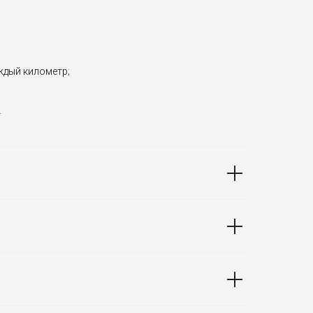
аждый километр;
.