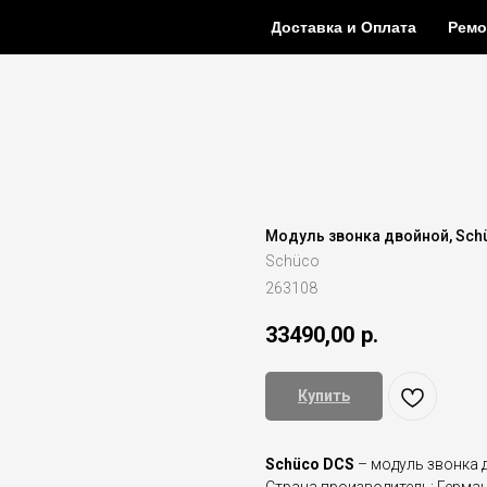
Доставка и Оплата
Ремо
Модуль звонка двойной, Schü
Schüco
263108
33490,00
р.
Купить
Schüco DCS
– модуль звонка 