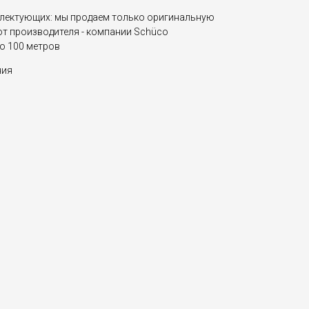
плектующих: мы продаем только оригинальную
 от производителя - компании Schüco
по 100 метров
ния