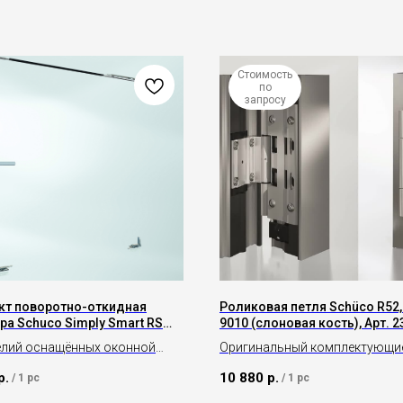
Стоимость
по
запросу
кт поворотно-откидная
Роликовая петля Schüco R52,
ра Schuco Simply Smart RS
9010 (слоновая кость), Арт. 
 400 V160, Арт. 277304
елий оснащённых оконной
Оригинальный комплектующи
рой AvanTec SimpliSmart
Schüco
р.
10 880
р.
/
1 pc
/
1 pc