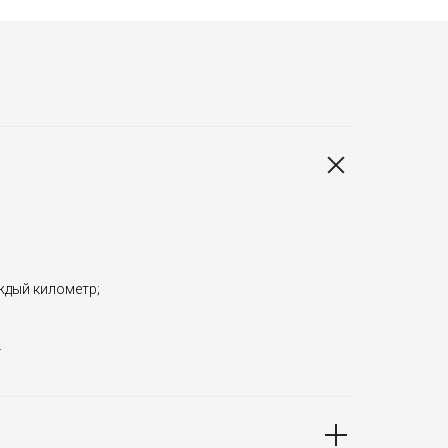
аждый километр;
.