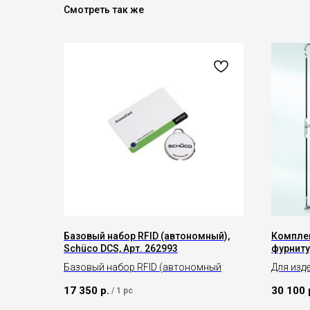
Смотреть так же
Базовый набор RFID (автономный),
Компле
Schüco DCS, Арт. 262993
фурниту
(правая)
Базовый набор RFID (автономный
Для изд
фурниту
17 350
р.
30 100
/
1 pc