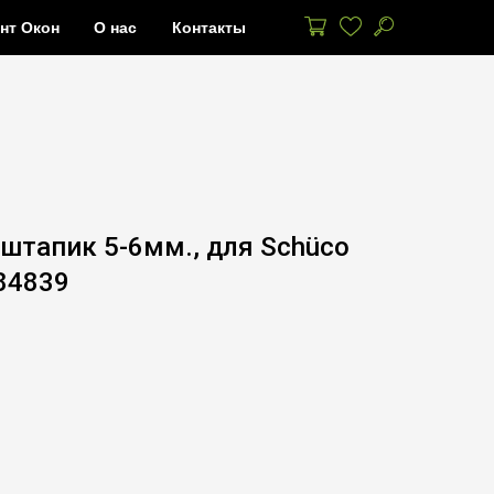
нт Окон
О нас
Контакты
штапик 5-6мм., для Schüco
284839