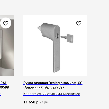
 RAL
Ручка оконная Desing с замком, CO
239598
(Алюминий), Арт. 277587
е
Классический стиль минимализма
11 650
р.
/
1 pc